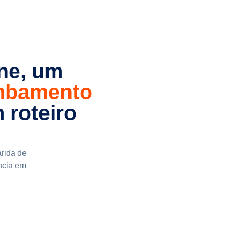
ne, um
mbamento
 roteiro
arida de
ncia em