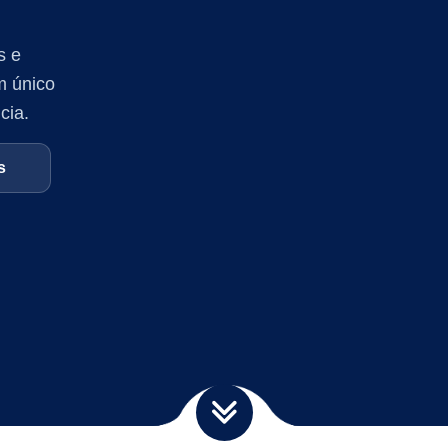
s e
m único
cia.
s