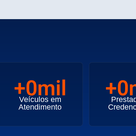
+
0
mil
+
0
Veículos em
Presta
Atendimento
Credenc