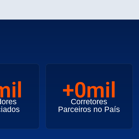
mil
+
0
mil
dores
Corretores
iados
Parceiros no País