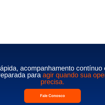
rápida, acompanhamento contínuo 
preparada para
agir quando sua ope
precisa.
Fale Conosco